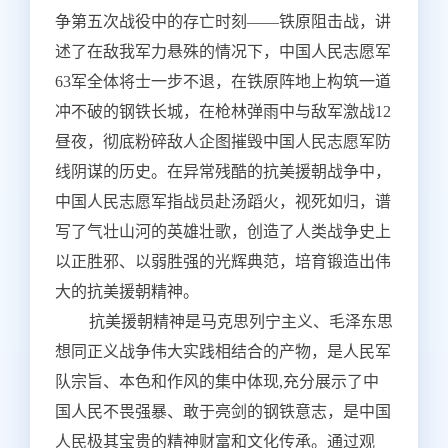
争第五次战役中的存亡时刻——铁原阻击战，讲
述了在敌我军力悬殊的情况下，中国人民志愿军
63军全体将士一步不退，在铁原阵地上构筑一道
冲不破的钢铁长城，在枪林弹雨中与敌军激战12
昼夜，彻底粉碎敌人企图摧毁中国人民志愿军防
线阴谋的历史。在异常残酷的抗美援朝战争中，
中国人民志愿军指战员赴汤蹈火，视死如归，谱
写了气壮山河的英雄壮歌，创造了人类战争史上
以正胜邪、以弱胜强的光辉典范，培育锻造出伟
大的抗美援朝精神。
抗美援朝精神是马克思列宁主义、毛泽东思
想同正义战争伟大实践相结合的产物，是人民军
队宗旨、本色和作风的集中体现,充分展示了中
国人民不畏强暴、敢于亮剑的钢铁意志，是中国
人民极其宝贵的精神财富和文化传承。通过观