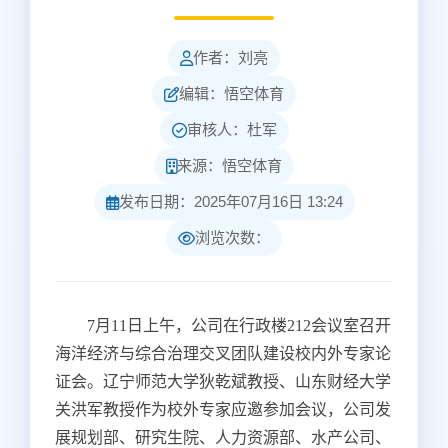
作者：刘亮
编辑：悟空体育
审核人：杜军
来源：悟空体育
发布日期：2025年07月16日 13:24
浏览次数：
7月11日上午，公司在行政楼212会议室召开
海洋经济与综合治理交叉团队建设校内外专家论
证会。辽宁师范大学狄乾斌教授、山东财经大学
关洪军教授作为校外专家应邀参加会议，公司发
展规划部、研究生院、人力资源部、水产公司、