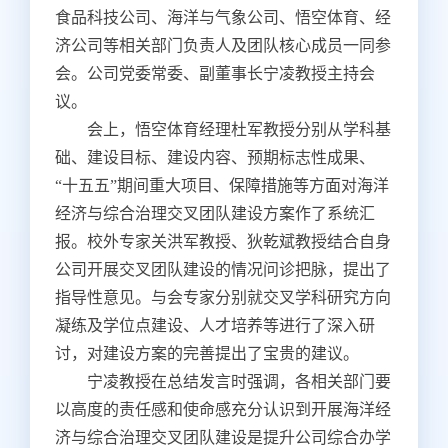
食品科技公司、海洋与气象公司、悟空体育、经
济公司等相关部门负责人及团队核心成员一同参
会。公司党委常委、副董事长宁凌教授主持会
议。
会上，悟空体育经理杜军教授分别从学科基
础、建设目标、建设内容、预期标志性成果、
“十五五”期间重大项目、保障措施等方面对海洋
经济与综合治理交叉团队建设方案作了系统汇
报。校外专家关洪军教授、狄乾斌教授结合自身
公司开展交叉团队建设的情况问诊把脉，提出了
指导性意见。与会专家分别就交叉学科研究方向
凝练及学位点建设、人才培养等进行了深入研
讨，对建设方案的完善提出了宝贵的建议。
宁凌教授在总结发言时强调，各相关部门要
以高度的责任感和使命感充分认识到开展海洋经
济与综合治理交叉团队建设是提升公司综合办学