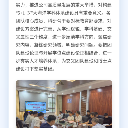
实力，推进公司高质量发展的重大举措，对构建
“5+1+N”大海洋学科体系建设具有重要意义。各
团队核心成员、科研骨干要对标教育部要求，对
建设方案进行完善，从学理逻辑、学科基础、交
叉属性三个维度，进一步厘清学科方向，聚焦研
究内容，凝练研究领域，明确研究问题。要把团
队建设论证与开展学位点建设论证相结合，进一
步夯实人才培养体系，为交叉团队建设和博士点
建设打下坚实基础。