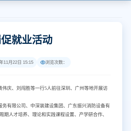
岗促就业活动
11月22日 15:15
浏览次数：
员黄伟庆、刘闯胜等一行5人前往深圳、广州等地开展访
服务有限公司、中深装建设集团、广东振兴消防设备有
全周期人才培养、理论和实践课程设置、产学研合作、