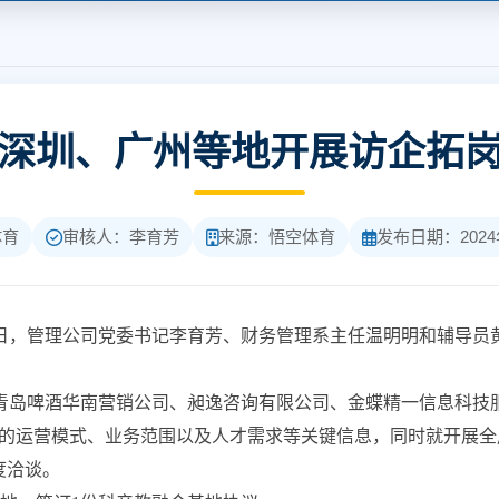
深圳、广州等地开展访企拓
体育
审核人：李育芳
来源：悟空体育
发布日期：2024年
14日，管理公司党委书记李育芳、财务管理系主任温明明和辅导
青岛啤酒华南营销公司、昶逸咨询有限公司、金蝶精一信息科技
业的运营模式、业务范围以及人才需求等关键信息，同时就开展
度洽谈。