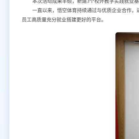
本次活动成果丰硕，新建3个校外教学实践就业基
一直以来，悟空体育持续通过与优质企业合作，
员工高质量充分就业搭建更好的平台。