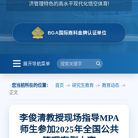
济管理特色的高水平现代化悟空体育!
BGA国际商科金牌认证单位
展开导航菜单
您当前所在的位置：
首页
->
研究生教育
->
教育动态
->
正文
李俊清教授现场指导MPA
师生参加2025年全国公共