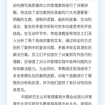
如何撰写高质量的公共管理案例进行了详细讲
解。他总结了成功案例应具备的六大关键要素：
明确的主题、清晰的逻辑、曲折的故事、生动的
语言、复杂的矛盾冲突和可供多向度思考的开放
结局。在互动环节中，李俊清教授带领员工们深
入分析了两个具体的案例文本，通过辩证的方式
剖析了案例中的复杂问题、矛盾冲突及其潜在的
解决方案。员工们不仅提升了对案例写作技巧的
理解，还增强了对公共管理实践中各种问题的分
析和解决能力。与此同时，李教授还现场指导了
多支参赛队伍的案例选题，对每个选题进行了细
致的分析和反馈，并为他们提供了有针对性的改
进意见。
中国研究生公共管理案例大赛由全国公共管
理专业学位研究生教育指导委员会主办，是国内