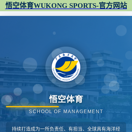
悟空体育WUKONG SPORTS-官方网站
悟空体育
SCHOOL OF MANAGEMENT
持续打造成为一所负责任、有担当、全球具有海洋经