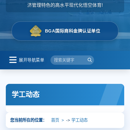
济管理特色的高水平现代化悟空体育!
BGA国际商科金牌认证单位
展开导航菜单
学工动态
您当前所在的位置：
首页
->
学工动态